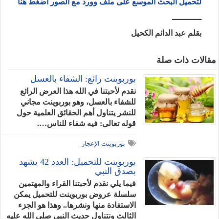
لتحميل البحث الموسع على ملف وورد مع الصور اضغط هنا
ــــــــــــ
بقلم عبد الدائم الكحيل
مقالات ذات صلة
بوربوينت رائع: الشفاء بالعسل
نقدم لأحبتنا في الله هذا العرض الرائع
للشفاء بالعسل، وهو بوربوينت مجاني
للنشر يتناول أهم الحقائق العلمية حول
قوله تعالى: فيه شفاء للناس….
بوربوينت الإعجاز
بوربوينت للتحميل: العدد 42 يشهد
بصدق النبي
فيما يلي نقدم لأحبتنا القراء والمهتمين
سلسلة عروض بوربوينت للتحميل يمكن
الاستفادة منها ونشرها.. وهذا هو الجزء
الثالث ونتناول حديث النبي صلى الله عليه