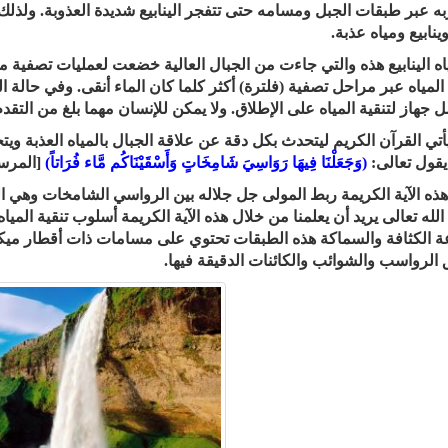
ُبه عبر طبقات الجبل ومسامه حتى تتفجر الينابيع شديدة العذوبة. ولذل
وينابيع ومياه عذبة.
اه الينابيع هذه والتي جاءت من الجبال العالية خضعت لعمليات تصفية م
 المياه عبر مراحل تصفية (فلترة) أكثر كلما كان الماء أنقى. وفي حالة 
جهاز لتنقية المياه على الإطلاق. ولا يمكن للإنسان مهما بلغ من التقدم ا
يأتي القرآن الكريم ليتحدث بكل دقة عن علاقة الجبال بالمياه العذبة ويتح
يقول تعالى:
(وَجَعَلْنَا فِيهَا رَوَاسِيَ شَامِخَاتٍ وَأَسْقَيْنَاكُم مَّاء فُرَاتاً)
[المرسلا
ذه الآية الكريمة ربط المولى جل جلاله بين الرواسي الشامخات وهي الجب
الله تعالى يريد أن يعلمنا من خلال هذه الآية الكريمة أسلوب تنقية الم
ة الكثافة والسماكة هذه الطبقات تحتوي على مسامات ذات أقطار ميكرو م
 الرواسب والشوائب والكائنات الدقيقة فيها.