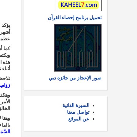
تحميل برنامج إحصاء القرآن
يؤكد 
أشهر،
عظمة 
كما أ
ويكتس
هذه ا
أثناء 
صور الإعجاز من جائزة دبي
نلاحظ 
رَوَاسِي
وهكذا
الأمر
السيرة الذاتية
الخال
تواصل معنا
وهنا 
عن الموقع
بالما
السَّمَا