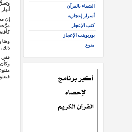
وتسرّ
الشفاء بالقرآن
أنهار 
أسرار إعجازية
إن مي
كتب الإعجاز
مرَّت
كأفضل 
بوربوينت الإعجاز
وهنا 
منوع
ذلك، 
ففي ه
وكأن 
متنوع
فتعلق