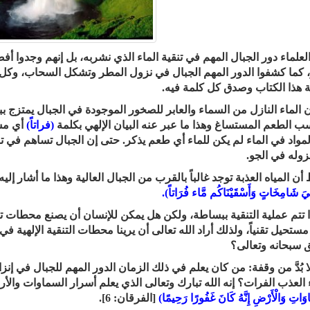
العلماء دور الجبال المهم في تنقية الماء الذي نشربه، بل إنهم وجدوا 
 كما كشفوا الدور المهم الجبال في نزول المطر وتشكل السحاب، وكل ذ
هذا الكتاب وصدق كل كلمة فيه.
ن الماء النازل من السماء والعابر للصخور الموجودة في الجبال يمتزج 
ب الطعم المستساغ وهذا ما عبر عنه البيان الإلهي بكلمة
(فراتاً)
أي مست
لمواد في الماء لم يكن للماء أي طعم يذكر. حتى إن الجبال تساهم في ت
نزوله في الجو.
أن المياه العذبة توجد غالباً بالقرب من الجبال العالية وهذا ما أشار إل
َ شَامِخَاتٍ وَأَسْقَيْنَاكُم مَّاء فُرَاتاً).
 تتم عملية التنقية ببساطة، ولكن هل يمكن للإنسان أن يصنع محطات تنق
 مستحيل تقنياً، ولذلك أراد الله تعالى أن يرينا محطات التنقية الإلهية
ق سبحانه وتعالى؟
لا بُدَّ من وقفة: من كان يعلم في ذلك الزمان الدور المهم للجبال في إنز
ء العذب الفرات؟ إنه الله تبارك وتعالى الذي يعلم أسرار السماوات والأ
وَاتِ وَالْأَرْضِ إِنَّهُ كَانَ غَفُورًا رَحِيمًا)
[الفرقان: 6].