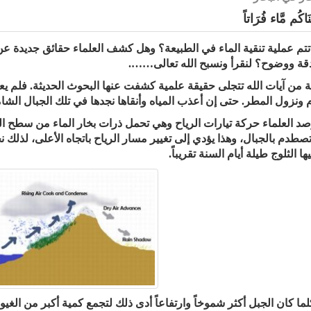
نَاكُم مَّاء فُرَاتاً
تم عملية تنقية الماء في الطبيعة؟ وهل كشف العلماء حقائق جديدة عن 
قة ووضوح؟ لنقرأ ونسبح الله تعالى…….
ة من آيات الله تتجلى حقيقة علمية كشفت عنها البحوث الحديثة. فلم يع
م ونزول المطر. حتى إن أعذب المياه وأنقاها نجدها في تلك الجبال الشا
صد العلماء حركة تيارات الرياح وهي تحمل ذرات بخار الماء من سطح البحر.
صطدم بالجبال، وهذا يؤدي إلى تغيير مسار الرياح باتجاه الأعلى، لذلك نج
ا الثلوج طيلة أيام السنة تقريباً.
لما كان الجبل أكثر شموخاً وارتفاعاً أدى ذلك لتجمع كمية أكبر من الغيوم