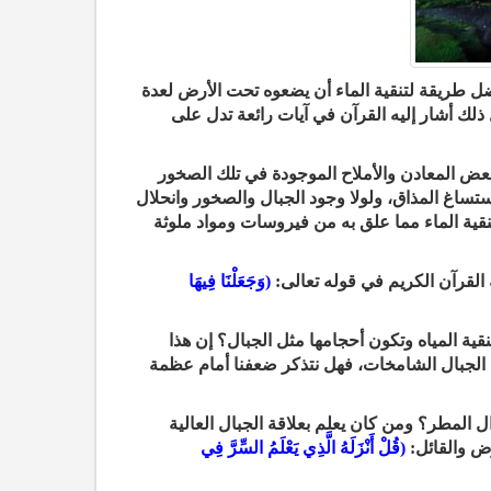
أفضل طريقة لتنقية الماء أن يضعوه تحت الأرض لعدة
لك أشار إليه القرآن في آيات رائعة تدل على
ببعض المعادن والأملاح الموجودة في تلك الصخور
ساغ المذاق، ولولا وجود الجبال والصخور وانحلال
نقية الماء مما علق به من فيروسات ومواد ملوثة
يه القرآن الكريم في قوله تعالى:
(وَجَعَلْنَا
فِيهَا
ية المياه وتكون أحجامها مثل الجبال؟ إن هذا
 في الجبال الشامخات، فهل نتذكر ضعفنا أمام عظمة
ال المطر؟ ومن كان يعلم بعلاقة الجبال العالية
رض والقائل:
(قُلْ أَنْزَلَهُ الَّذِي يَعْلَمُ
السِّرَّ فِي