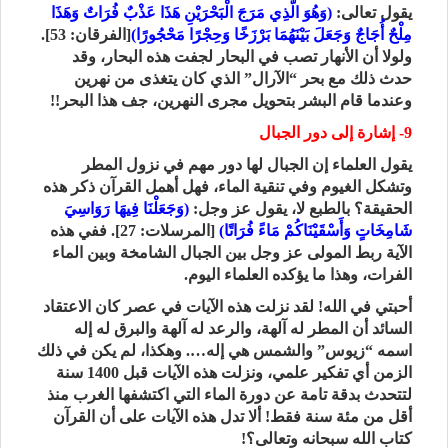
يقول تعالى:
(وَهُوَ الَّذِي مَرَجَ الْبَحْرَيْنِ هَذَا عَذْبٌ فُرَاتٌ وَهَذَا
مِلْحٌ أُجَاجٌ وَجَعَلَ بَيْنَهُمَا بَرْزَخًا وَحِجْرًا مَحْجُورًا)
[الفرقان: 53].
ولولا أن الأنهار تصب في البحار لجفت هذه البحار، وقد
حدث ذلك مع بحر “الآرال” الذي كان يتغذى من نهرين
وعندما قام البشر بتحويل مجرى النهرين، جف هذا البحر!!
9- إشارة إلى دور الجبال
يقول العلماء إن الجبال لها دور مهم في نزول المطر
وتشكل الغيوم وفي تنقية الماء، فهل أهمل القرآن ذكر هذه
الحقيقة؟ بالطبع لا، يقول عز وجل:
(وَجَعَلْنَا فِيهَا رَوَاسِيَ
شَامِخَاتٍ وَأَسْقَيْنَاكُمْ مَاءً فُرَاتًا)
[المرسلات: 27]. ففي هذه
الآية ربط المولى عز وجل بين الجبال الشامخة وبين الماء
الفرات، وهذا ما يؤكده العلماء اليوم.
أحبتي في الله! لقد نزلت هذه الآيات في عصر كان الاعتقاد
السائد أن المطر له آلهة، والرعد له آلهة والبرق له إله
اسمه “زيوس” والشمس هي إله…. وهكذا، لم يكن في ذلك
الزمن أي تفكير علمي، ونزلت هذه الآيات قبل 1400 سنة
لتتحدث بدقة تامة عن دورة الماء التي اكتشفها الغرب منذ
أقل من مئة سنة فقط! ألا تدل هذه الآيات على أن القرآن
كتاب الله سبحانه وتعالى؟!