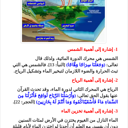
1- إشارة إلى أهمية الشمس
الشمس هي محرك الدورة المائية، ولذلك قال
تعالى:
(وَجَعَلْنَا سِرَاجًا وَهَّاجًا)
[النبأ: 13]. فالشمس هي التي
تبث الحرارة والضوء اللازمان لتبخير الماء وتشكيل الرياح.
2- إشارة إلى أهمية الرياح
الرياح هي المحرك الثاني لدورة الماء، وقد تحدث القرآن
عنها بقول الحق تعالى:
(وَأَرْسَلْنَا الرِّيَاحَ لَوَاقِحَ فَأَنْزَلْنَا مِنَ
السَّمَاءِ مَاءً فَأَسْقَيْنَاكُمُوهُ وَمَا أَنْتُمْ لَهُ بِخَازِنِينَ)
[الحجر: 22].
3- إشارة إلى أهمية تخزين الماء
الماء النازل من الغيوم يختزن في الأرض لمئات السنين
دون أن يفسد، مع العلم أن أحدنا لو اختزن الماء لأيام قليلة