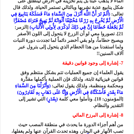
الماء لا يذهب عبثاً بل يتم تخزينه في الأرض لينطلق على
شكل ينابيع عذبة نشربها وبالتالي تستمر الحياة، ولذلك قال
تعالى:
(أَلَمْ تَرَ أَنَّ اللَّهَ أَنْزَلَ مِنَ السَّمَاءِ مَاءً فَسَلَكَهُ يَنَابِيعَ فِي
الْأَرْضِ ثُمَّ يُخْرِجُ بِهِ زَرْعًا مُخْتَلِفًا أَلْوَانُهُ ثُمَّ يَهِيجُ فَتَرَاهُ مُصْفَرًّا
ثُمَّ يَجْعَلُهُ حُطَامًا إِنَّ فِي ذَلِكَ لَذِكْرَى لِأُولِي الْأَلْبَابِ)
[الزمر:
21]. تصوروا معي لو أن الزرع لا يتحول إلى اللون الأصفر
ويصبح حطاماً، ولو بقي أخضر دائماً لما تجددت دورة النبات
ولما استفدنا من هذا الحطام الذي يتحول إلى بترول عبر
آلاف السنين!!
7- إشارة إلى وجود قوانين دقيقة
يقول العلماء إن جميع العمليات تتم بشكل منتظم وفق
قوانين فيزيائية ثابتة، ولذلك فإن العملية بأكملها مقدَّرة
ومحكمة ومنظمة، ولذلك يقول تعالى:
(وَأَنْزَلْنَا مِنَ السَّمَاءِ
مَاءً بِقَدَرٍ فَأَسْكَنَّاهُ فِي الْأَرْضِ وَإِنَّا عَلَى ذَهَابٍ بِهِ لَقَادِرُونَ)
[المؤمنون: 18]. وتأملوا معي كلمة
(بِقَدَرٍ)
التي تشير إلى
التقدير والنظام.
8- إشارة إلى البرزخ المائي
من أهم أجزاء الدورة ما يحدث في منطقة المصب حيث
تصب الأنهار في البحار، وهذه تحدث القرآن عنها ولم يغفلها،