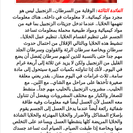
الفائدة الثالثة
:
الوقاية من السرطان.. الزنجبيل ليس هو
مجرد مواد كيمائية.. لا معلومات في داخله.. هناك معلومات
تفهمها الخلايا.. عندما تدخل جزيئات الزنجبيل بما فيه من
مواد كيميائية ومواد طبيعية محملة بمعلومات تساعد
الجسم على تنظيم انقسام الخلايا.. تنظيم عمل الخلايا..
تنشيط هذه الخلايا وبالتالي الإقلال من احتمال حدوث
سرطان وبخاصة سرطان الرئة والقولون وسرطان الجلد
مهم جداً حتى بالنسبة للذين لديهم سرطان يُفضل أن يضع
القليل من الزنجبيل ولكن لا يزيد عن ثلاثة إلى أربعة غرام
في اليوم.. لأنك إذا تناولته بكميات كبيرة سيتحول إلى مادة
سامة.. ثلاث غرامات في اليوم ممتاز.. بقدر يعني معلقة
صغيرة تأخذها على مراحل مع الشاي.. مع اللبن.. مع
الحليب.. مشروب الزنجبيل بالحليب مهم جداً.. منشط
للصغار والكبار مع مختلف المشروبات ويفضل أن تتناول
معه العسل لأن العسل أيضاً فيه معلومات وفيه طاقة
شفائية رائعة أيضاً عندما يدخل العسل إلى الجسم يقوم
بإصلاح المشاكل والأضرار والخلايا المهترئة والخلايا الشاذة
والخلايا المريضة كلها ينشطها العسل ويساعد على التخلص
منها وبخاصة إذا طبقت الصيام.. الصيام أنت تساعد جسدك