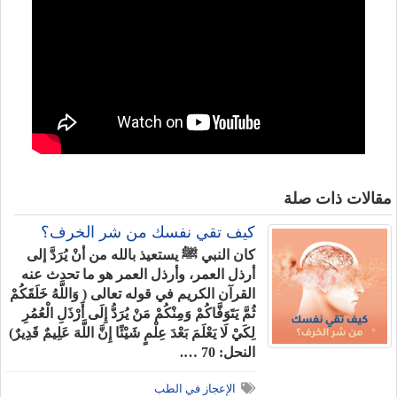
مقالات ذات صلة
كيف تقي نفسك من شر الخرف؟
كان النبي ﷺ يستعيذ بالله من أنْ يُرَدَّ إلى
أرذل العمر، وأرذل العمر هو ما تحدث عنه
القرآن الكريم في قوله تعالى ( وَاللَّهُ خَلَقَكُمْ
ثُمَّ يَتَوَفَّاكُمْ وَمِنْكُمْ مَنْ يُرَدُّ إِلَى أَرْذَلِ الْعُمُرِ
لِكَيْ لَا يَعْلَمَ بَعْدَ عِلْمٍ شَيْئًا إِنَّ اللَّهَ عَلِيمٌ قَدِيرٌ)
النحل: 70 ….
الإعجاز في الطب