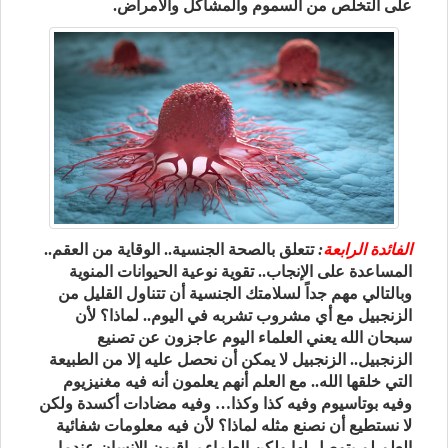
على التخلص من السموم والمشاكل والأمراض.
الفائدة الرابعة
:
تتعلق بالصحة الجنسية.. الوقاية من العقم..
المساعدة على الإنجاب.. تقوية نوعية الحيوانات المنوية
وبالتالي مهم جداً لسلامتك الجنسية أن تتناول القليل من
الزنجبيل مع أي مشروب تشربه في اليوم.. لماذا؟ لأن
سبحان الله يعني العلماء اليوم عاجزون عن تصنيع
الزنجبيل.. الزنجبيل لا يمكن أن نحصل عليه إلا من الطبيعة
التي خلقها الله.. مع العلم أنهم يعلمون أنه فيه مغنيزيوم
وفيه بوتاسيوم وفيه كذا وكذا… وفيه مضادات أكسدة ولكن
لا نستطيع أن نصنع مثله لماذا؟ لأن فيه معلومات شفائية
العلم لم يتوصل لها ولكن العلماء يراقبون الإنسان عندما