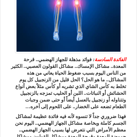
الفائدة السادسة
:
فوائد مذهلة للجهاز الهضمي.. قرحة
المعدة.. مشاكل الإمساك.. مشاكل القولون العصبي.. الكثير
من الناس اليوم بسبب ضغوط الحياة يعاني من هذه
المشاكل.. ما هو الحل؟ الحل قليل من الزنجبيل كل يوم
تخلط به كأس الشاي الذي تشربه أو كأس مثلاً بعض أنواع
الحشائش أو النباتات.. اللبن أو الحليب تمزجه بالزنجبيل
وتتناوله أو زنجبيل بالعسل أيضاً أو حتى ضمن وجبات
الطعام تضعه على الخضار.. على اللحوم إلى آخره…
فهذا ضروري جداً لا تنسوه لأنه فيه فائدة عظيمة لمشاكل
الجسم كاملة وبخاصة مشاكل الجهاز الهضمي.. اليوم نحن
معظم الأمراض التي نتعرض لها بسبب الجهاز الهضمي..
حموضة المعدة وقرحة المعدة ومشاكل القولون ومشاكل