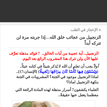
»
الإعجاز في الطب
الزنجبيل من عجائب خلق الله…إذا جربته مرة لن
تتركه أبداً
الزنجبيل.. آية عجيبة من آيات الخالق.. 7 فوائد مذهلة تعرَّف
عليها الآن ولن تترك هذا المشروب الرائع بعد اليوم.
أولاً
يجب أن تعلم أن الله لا يُذكر شيئاً في كتابه عبثاً..
{
وَيُسْقَوْنَ فِيهَا كَأْسًا كَانَ مِزَاجُهَا زَنْجَبِيلًا
} [الإنسان:17]..
لماذا الزنجبيل موجود في الجنة؟ المشروبات في الجنة
بنكهة الزنجبيل لماذا؟
العلماء يكشفون7 أسرار مذهلة لهذه المادة الرائعة التي
معظمنا يغفل عنها حقيقةً..