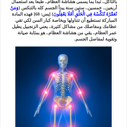
بالتآكل.. تبدأ بما يسمى هشاشة العظام.. طبعاً بعد استعمال
أربعين.. خمسين.. ستين سنة يبدأ الجسم كله بالتنكس {
وَمَنْ
نُعَمِّرْهُ نُنَكِّسْهُ فِي الْخَلْقِ أَفَلَا يَعْقِلُونَ
} [يس: 68] فهذه المادة
المباركة تستطيع أن تتناولها وبخاصة كبار السن لكي تقي
عظامك ومفاصلك من مشاكل كثيرة.. يعني الزنجبيل يطيل
عمر العظام.. يقي من هشاشة العظام.. هو بمثابة صيانة
وتقوية لمفاصل الجسم.