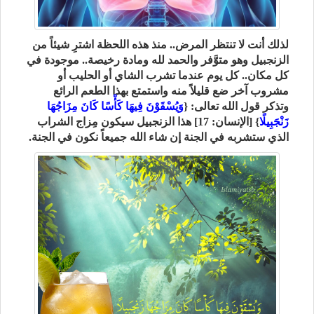
لذلك أنت لا تنتظر المرض.. منذ هذه اللحظة اشترِ شيئاً من
الزنجبيل وهو متوَّفر والحمد لله ومادة رخيصة.. موجودة في
كل مكان.. كل يوم عندما تشرب الشاي أو الحليب أو
مشروب آخر ضع قليلاً منه واستمتع بهذا الطعم الرائع
وتذكر قول الله تعالى: {
وَيُسْقَوْنَ فِيهَا كَأْسًا كَانَ مِزَاجُهَا
زَنْجَبِيلً
ا} [الإنسان: 17] هذا الزنجبيل سيكون مِزاج الشراب
الذي ستشربه في الجنة إن شاء الله جميعاً نكون في الجنة.