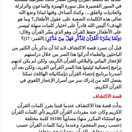
في السور القصيرة مثل سورة الهمزة والماعون والزلزلة
والعاديات والفلق… وكنتُ أتساءل وقتها لماذا وضع الله
تعالى هذه الكلمات الصعبة على عقول الأطفال؟ وما هو
الهدف؟ أليس الله قادراً على اختيار كلمات سهلة لييسر
على الأطفال حفظ القرآن وهو الذي يسّر القرآن وقال:
(وَلَقَدْ يَسَّرْنَا الْقُرْآَنَ لِلذِّكْرِ فَهَلْ مِنْ مُدَّكِرٍ)
[القمر: 17]؟
قبل أن نسرد قصة الاكتشاف لابد لنا أن نذكر بأن الكثير من
الباحثين والعلماء أدركوا هذا السر من خلال دراستهم
للإعجاز البياني والبلاغي للقرآن الكريم، ولكن لم يكن لديهم
برامج إحصائية ليثبتوا هذا السر القرآني الفريد، ولكن بعد أن
أصدرنا برنامج إحصاء القرآن (بإمكانياته الهائلة)، تمكنا
بفضل الله من إدراك سر من أسرار الإعجاز اللغوي في
القرآن الكريم.
قصة الاكتشاف
بدأت قصة هذا الاكتشاف عندما قمنا بفرز كلمات القرآن
الكريم وكان عدد مفردات القرآن الكريم (أي كلمات القرآن
مع استثناء المكرر منها) مساوياً 16186 كلمة مختلفة
(حسب رسم المعجم). وعندما رتبنا كلمات القرآن حسب
ترتيب ورودها في القرآن وجدنا نتيجة مذهلة!