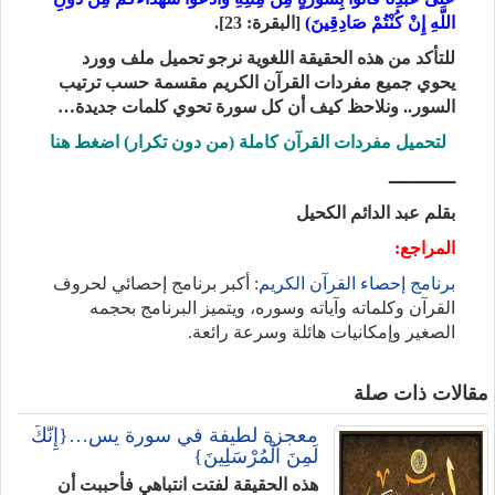
اللَّهِ إِنْ كُنْتُمْ صَادِقِينَ)
[البقرة: 23].
للتأكد من هذه الحقيقة اللغوية نرجو تحميل ملف وورد
يحوي جميع مفردات القرآن الكريم مقسمة حسب ترتيب
السور.. ونلاحظ كيف أن كل سورة تحوي كلمات جديدة…
لتحميل مفردات القرآن كاملة (من دون تكرار) اضغط هنا
ــــــــــــ
بقلم عبد الدائم الكحيل
المراجع:
برنامج إحصاء القرآن الكريم
: أكبر برنامج إحصائي لحروف
القرآن وكلماته وآياته وسوره، ويتميز البرنامج بحجمه
الصغير وإمكانيات هائلة وسرعة رائعة.
مقالات ذات صلة
معجزة لطيفة في سورة يس…{إِنَّكَ
لَمِنَ الْمُرْسَلِينَ}
هذه الحقيقة لفتت انتباهي فأحببت أن