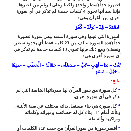
قصيرة جداً (سطر واحد) ولكننا وعلى الرغم من قصرها
فإننا نجد أنها تحوي 4 كلمات جديدة لم تذكر في أي سورة
أخرى من القرآن وهي:
الصَّمَدُ – يَلِدْ – يُولَدْ – كُفُوًا
السورة التي قبلها وهي سورة المسد وهي سورة قصيرة
جداً
(هذه السورة تتألف من 23 كلمة فقط أي بحدود سطر
ونصف) ومع ذلك فإنها تحوي 10 كلمات جديدة لم تذكر في
أي سورة أخرى هي:
تَبَّتْ – يَدَا – لَهَبٍ – تَبَّ – سَيَصْلَى – حَمَّالَةَ – الْحَطَبِ – جِيدِهَا
– حَبْلٌ – مَسَدٍ
نتائج:
*
كل سورة من سور القرآن لها مفرداتها الخاصة التي لم
تذكر في أي سورة أخرى.
*
كل سورة هي بناء مستقل بذاته مختلف عن بقية الأبنية..
وكأننا أمام 114 بناء كل له خصائصه وميزاته وكلماته
وتراكيبه وألفاظه…
*
أقصر سورة من سور القرآن من حيث عدد الكلمات أو