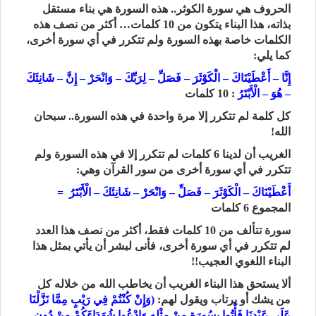
الحروف هي سورة الكوثر.. هذه السورة هي بناء مستقل
بذاته، هذا البناء يتكون من 10 كلمات… أكثر من نصف هذه
الكلمات خاصة بهذه السورة ولم تتكرر في أي سورة أخرى،
كما يلي:
إِنَّا – أَعْطَيْنَاكَ – الْكَوْثَرَ – فَصَلِّ – لِرَبِّكَ – وَانْحَرْ – إِنَّ – شَانِئَكَ
– هُوَ – الْأَبْتَرُ
: 10 كلمات
كل كلمة لم تتكرر إلا مرة واحدة في هذه السورة.. سبحان
الله!
الغريب أن لدينا 6 كلمات لم تتكرر إلا في هذه السورة ولم
تتكرر في أي سورة أخرى من سور القرآن وهي:
أَعْطَيْنَاكَ – الْكَوْثَرَ – فَصَلِّ – وَانْحَرْ – شَانِئَكَ – الْأَبْتَرُ =
المجموع 6 كلمات
سورة تتألف من 10 كلمات فقط، أكثر من نصف هذا العدد
لم تتكرر في أي سورة أخرى، فأنى لبشر أن يأتي بمثل هذا
البناء اللغوي العجيب!!
ألا يستحق هذا البناء الغريب أن يخاطب الله من خلاله كل
من يشك أو يرتاب ويقول لهم:
(وَإِنْ كُنْتُمْ فِي رَيْبٍ مِمَّا نَزَّلْنَا
عَلَى عَبْدِنَا فَأْتُوا بِسُورَةٍ مِنْ مِثْلِهِ وَادْعُوا شُهَدَاءَكُمْ مِنْ دُونِ