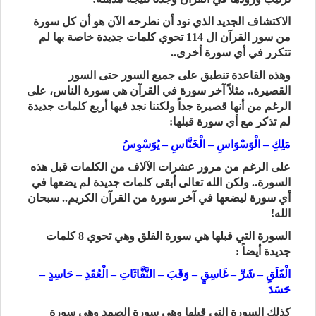
الاكتشاف الجديد الذي نود أن نطرحه الآن هو أن كل سورة
من سور القرآن ال 114 تحوي كلمات جديدة خاصة بها لم
تتكرر في أي سورة أخرى..
وهذه القاعدة تنطبق على جميع السور حتى السور
القصيرة.. مثلاً آخر سورة في القرآن هي سورة الناس، على
الرغم من أنها قصيرة جداً ولكننا نجد فيها أربع كلمات جديدة
لم تذكر مع أي سورة قبلها:
مَلِكِ – الْوَسْوَاسِ – الْخَنَّاسِ – يُوَسْوِسُ
على الرغم من مرور عشرات الآلاف من الكلمات قبل هذه
السورة.. ولكن الله تعالى أبقى كلمات جديدة لم يضعها في
أي سورة ليضعها في آخر سورة من القرآن الكريم.. سبحان
الله!
السورة التي قبلها هي سورة الفلق وهي تحوي 8 كلمات
جديدة أيضاً :
الْفَلَقِ – شَرِّ – غَاسِقٍ – وَقَبَ – النَّفَّاثَاتِ – الْعُقَدِ – حَاسِدٍ –
حَسَدَ
كذلك السورة التي قبلها وهي سورة الصمد وهي سورة