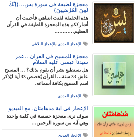
معجزة لطيفة في سورة يس…{إِنَّكَ
لَمِنَ الْمُرْسَلِينَ}
هذه الحقيقة لفتت انتباهي فأحببت أن
أشارككم هذه المعجزة اللطيفة في القرآن
العظيم…………
,
الإعجاز العددي
الإعجاز البلاغي
معجزة للمسيح في القرآن…عمر
سيدنا عيسى عليه السلام
هل يستطيع بشر أن يقوم بذلك؟ … المسيح
عاش 33 سنة… القرآن يُخصص 33 آية ليُذكر
اسم المسيح بكافة أسماءه.
الإعجاز العددي
الإعجاز في آية مدهامتان: مع الفيديو
سوف نرى معجزة حقيقية في كلمة واحدة
وهي آية من سورة الرحمن…
الإعجاز العددي