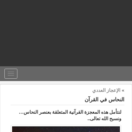
Toggle
igation
»
الإعجاز العددي
النحاس في القرآن
لنتأمل هذه المعجزة القرآنية المتعلقة بعنصر النحاس…
ونسبح الله تعالى..