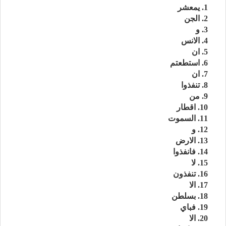
1. يمعشر
2. الجن
3. و
4. الانس
5. ان
6. استطعتم
7. ان
8. تنفذوا
9. من
10. اقطار
11. السموت
12. و
13. الارض
14. فانفذوا
15. لا
16. تنفذون
17. الا
18. بسلطن
19. فباي
20. الا