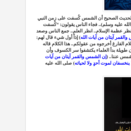
 الحديث الصحيح أن الشمس كُسفت على زمن النبي
الله عليه وسلم).. فجاء الناس يقولون: “كُسفت
 انظر عظمة الإسلام.. انظر العلم.. جمع الناس وصعد
القمر آيتان من آيات الله
) إذاً أول شيء قال لهم:
م الفارغ أخرجوه من عقولكم.. هذا الكلام قاله
 طويلة بدأ العلماء يكتشفوا سر الكسوف وأن
س عننا.. (
إن الشمس والقمر آيتان من آيات
 ينخسفان لموت أحدٍ ولا لحياته
) صلى الله عليه