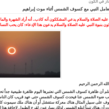
از في الكون
امل النبي مع كسوف الشمس أثناء موت إبراهيم
 عليه الصلاة والسلام يدعي المشككون أنه كاذب.. أنه أراد الشهرة والم
ن بنبوة النبي عليه الصلاة والسلام يدعون هذا الإدعاء: كان يحب الن
لله الرحمن الرحيم
لم أن ظاهرة كسوف الشمس التي نعتبرها اليوم ظاهرة طبيعية جداً تح
 ضوء الشمس عنا فيحدث كسوف الشمس حتى عهد قريب كان الناس في 
ف على سبيل المثال هناك معركة ستفشل أو أن هناك ملك سيموت كانو
ات أن هناك تنيناً ابتلع الشمس لذلك يسارعون لقرع الطبول لإخافة هذا ا