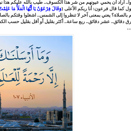
ا.. أراد أن يحمي عيونهم من شر هذا الكسوف.. طيب بالله عليكم هذا ن
ول كما قال فرعون: أنا ربكم الأعلى {
وَقَالَ فِرْعَوْنُ يَا أَيُّهَا الْمَلَأُ مَا عَلِمْ
 بالصلاة؟ يعني بمعنى آخر لا تنظروا إلى الشمس.. اشغلوا وقتكم ب
ق دقائق.. عشر دقائق.. ربع ساعة.. أكثر بقليل أو أقل بقليل حسب 
…