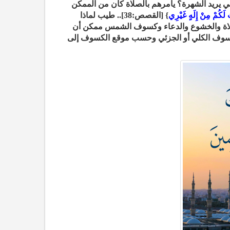
بي يريد الشهرة؟ يأمرهم بالصلاة كان من الممكن
تُ لَكُمْ مِنْ إِلَهٍ غَيْرِي
} [القصص:38].. طيب لماذا
الصلاة والخشوع والدعاء وكسوف الشمس ممكن أن
الكسوف الكلي أو الجزئي وحسب موقع الكسوف إلى