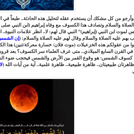
وأرجو من كل مشكك أن يستخدم عقله لتحليل هذه الحادثة.. طبعاً في
الصلاة والسلام وتصادف هذا الكسوف مع وفاه إبراهيم (ابن النبي صلى 
 لموت ابن النبي (إبراهيم)” النبي قال لهم: لا.. انظر علامات النبوة..
بهم عليه الصلاة والسلام وقال لهم عليه الصلاة والسلام: (
إن الشمس و
ا من عقولكم هذه الخزعبلات (موت فلان/ خسارة معركة/تنين) هذا الكلا
 في القرن السابع الميلادي.. متى عرف العلماء سر الكسوف؟ بعد قرون
سوف الشمس: هو وقوع القمر بين الأرض والشمس فيحجب ضوء الشم
ظاهرتان طبيعيتان.. ظاهرة طبيعية.. ظاهرة علمية.. آية من آيات الله (
لا
.