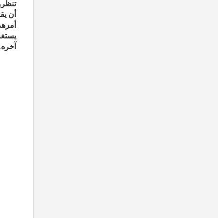
تنظرو
أن يق
أمرهم
يستغر
آخره