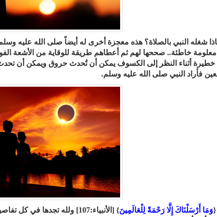
لماذا شغله النبي بالصلاة؟ هذه معجزة أخرى له أيضاً صلى الله عليه وس
معلومة خاطئة.. صححها لهم ثم أعطاهم طريقة للوقاية من الأشعة الف
خطيرة أثناء النظر إلى الكسوف يمكن أن تُحدث حروق ويمكن أن تحد
عين فأراد النبي صلى الله عليه وسلم.
{
وَمَا أَرْسَلْنَاكَ إِلَّا رَحْمَةً لِلْعَالَمِينَ
} [الأنبياء:107] ولله تجدها في كل تفاصيل حياة هذا النبي.. (