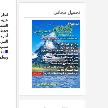
تحميل مجاني
انظر 
عليه 
الشمس
فخطب 
أخرجو
النبي
سبب ك
الله
) 
وسلم