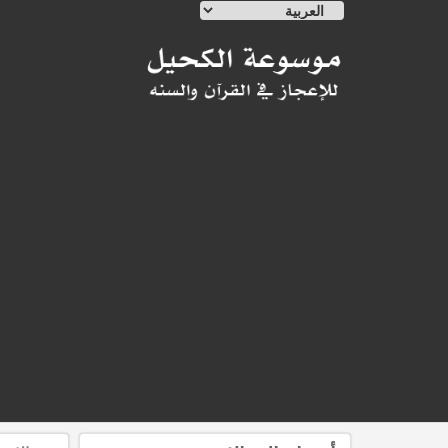
Ski
t
conten