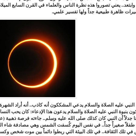
ابتعد.. يعني تصوروا هذه نظرة الناس والعلماء في القرن السابع الميلا
ميرات ظاهرة طبيعية جداً ولها تفسير علمي.
لنبي عليه الصلاة والسلام يدعي المشككون أنه كاذب.. أنه أراد الشهرة
ن بنبوة النبي عليه الصلاة والسلام يدعون هذا الإدعاء: كان يحب الن
 جدلاً أن النبي كان كذلك صلى الله عليه وسلم.. جاءته فرصة ذهبية (على
طفلاً صغيراً جداً.. في نفس اليوم كُسفت الشمس وهي مصادفة شاء ال
 في تلك الثقافة.. في تلك البيئة التي ربطوا دائماً بين موت شخص وك