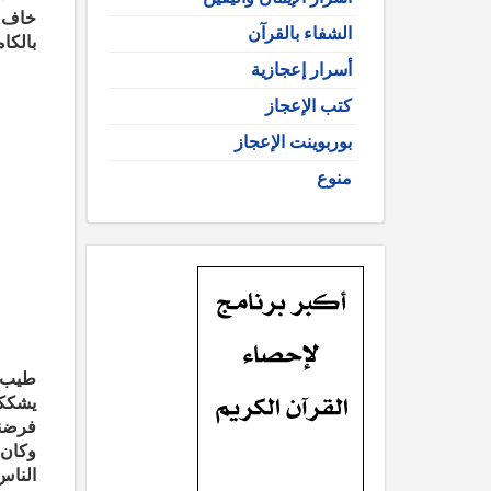
خاف و
الشفاء بالقرآن
بالكا
أسرار إعجازية
كتب الإعجاز
بوربوينت الإعجاز
منوع
طيب ا
يشككو
فرضنا
وكان 
الناس