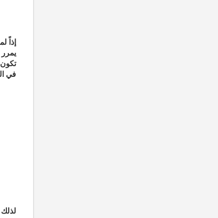
إذاً 
يمرر 
تكون 
في ال
لذلك 