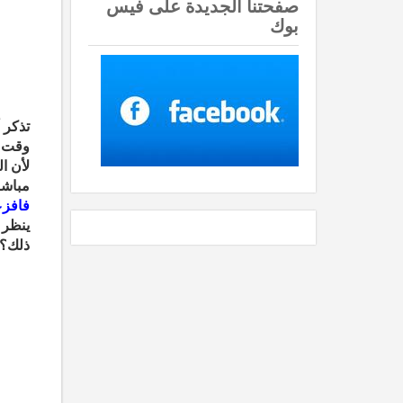
صفحتنا الجديدة على فيس
بوك
تذكر 
وقت ه
لأن ا
مباشر
فافزع
ينظر 
ذلك؟ 