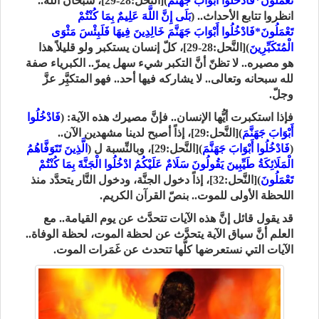
تَعْمَلُونَ*فَادْخُلُوا أَبْوَابَ جَهَنَّمَ
)[النَّحل:28-29]، سبحان الله..
انظروا تتابع الأحداث.. (
بَلَى إِنَّ اللَّهَ عَلِيمٌ بِمَا كُنْتُمْ
تَعْمَلُونَ*فَادْخُلُوا أَبْوَابَ جَهَنَّمَ خَالِدِينَ فِيهَا فَلَبِئْسَ مَثْوَى
الْمُتَكَبِّرِينَ
)[النَّحل:28-29]، كلّ إنسان يستكبر ولو قليلاً هذا
هو مصيره.. لا تظنّ أنَّ التكبر شيء سهل يمرّ.. الكبرياء صفة
لله سبحانه وتعالى.. لا يشاركه فيها أحد.. فهو المتكبَِّر عزَّ
وجلّ.
فإذا استكبرت أيُّها الإنسان.. فإنَّ مصيرك هذه الآية: (
فَادْخُلُوا
أَبْوَابَ جَهَنَّمَ
)[النَّحل:29]، إذاً أصبح لدينا مشهدين الآن..
(
فَادْخُلُوا أَبْوَابَ جَهَنَّمَ
)[النَّحل:29]، وبالنِّسبة ل (
الَّذِينَ تَتَوَفَّاهُمُ
الْمَلَائِكَةُ طَيِّبِينَ يَقُولُونَ سَلَامٌ عَلَيْكُمُ ادْخُلُوا الْجَنَّةَ بِمَا كُنْتُمْ
تَعْمَلُونَ
)[النَّحل:32]، إذاً دخول الجنَّة، ودخول النَّار يتحدَّد منذ
اللحظة الأولى للموت.. بنصّ القرآن الكريم.
قد يقول قائل إنَّ هذه الآيات تتحدَّث عن يوم القيامة.. مع
العلم أنَّ سياق الآية يتحدَّث عن لحظة الموت، لحظة الوفاة..
الآيات التي نستعرضها كلُّها تتحدث عن غَمَرات الموت.