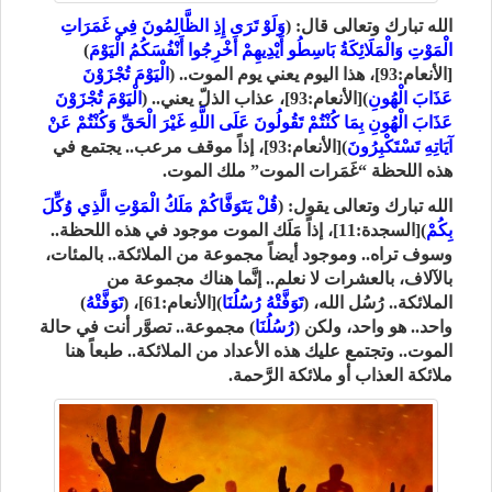
الله تبارك وتعالى قال: (
وَلَوْ تَرَى إِذِ الظَّالِمُونَ فِي غَمَرَاتِ
الْمَوْتِ وَالْمَلَائِكَةُ بَاسِطُو أَيْدِيهِمْ أَخْرِجُوا أَنْفُسَكُمُ الْيَوْمَ
)
[الأنعام:93]، هذا اليوم يعني يوم الموت.. (
الْيَوْمَ تُجْزَوْنَ
عَذَابَ الْهُونِ
)[الأنعام:93]، عذاب الذلّ يعني.. (
الْيَوْمَ تُجْزَوْنَ
عَذَابَ الْهُونِ بِمَا كُنْتُمْ تَقُولُونَ عَلَى اللَّهِ غَيْرَ الْحَقِّ وَكُنْتُمْ عَنْ
آيَاتِهِ تَسْتَكْبِرُونَ
)[الأنعام:93]، إذاً موقف مرعب.. يجتمع في
هذه اللحظة “غَمَرات الموت” ملك الموت.
الله تبارك وتعالى يقول: (
قُلْ يَتَوَفَّاكُمْ مَلَكُ الْمَوْتِ الَّذِي وُكِّلَ
بِكُمْ
)[السجدة:11]، إذاً مَلَك الموت موجود في هذه اللحظة..
وسوف تراه.. وموجود أيضاً مجموعة من الملائكة.. بالمئات،
بالآلاف، بالعشرات لا نعلم.. إنَّما هناك مجموعة من
الملائكة.. رُسُل الله، (
تَوَفَّتْهُ رُسُلُنَا
)[الأنعام:61]، (
تَوَفَّتْهُ
)
واحد.. هو واحد، ولكن (
رُسُلُنَا
) مجموعة.. تصوَّر أنت في حالة
الموت.. وتجتمع عليك هذه الأعداد من الملائكة.. طبعاً هنا
ملائكة العذاب أو ملائكة الرَّحمة.