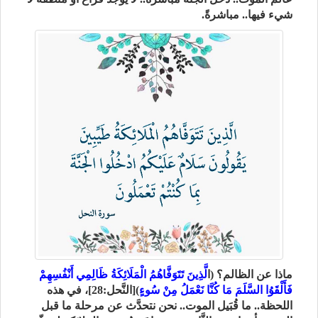
شيء فيها.. مباشرةً.
ماذا عن الظالم؟ (ا
لَّذِينَ تَتَوَفَّاهُمُ الْمَلَائِكَةُ ظَالِمِي أَنْفُسِهِمْ
فَأَلْقَوُا السَّلَمَ مَا كُنَّا نَعْمَلُ مِنْ سُوءٍ
)[النَّحل:28]، في هذه
اللحظة.. ما قُبَيل الموت.. نحن نتحدَّث عن مرحلة ما قبل