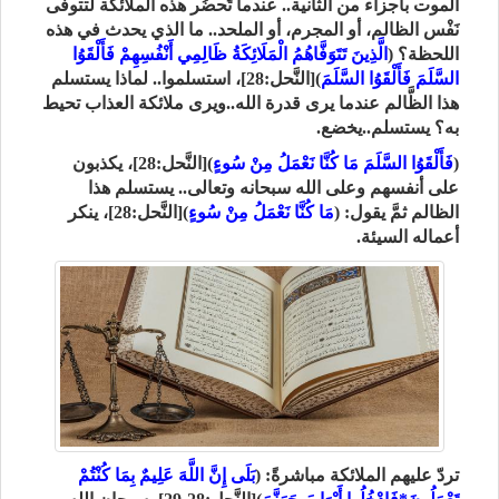
الموت بأجزاء من الثَّانية.. عندما تَحضُر هذه الملائكة لتتوفّى
نَفْس الظالم، أو المجرم، أو الملحد.. ما الذي يحدث في هذه
اللحظة؟ (
الَّذِينَ تَتَوَفَّاهُمُ الْمَلَائِكَةُ ظَالِمِي أَنْفُسِهِمْ فَأَلْقَوُا
السَّلَمَ فَأَلْقَوُا السَّلَمَ
)[النَّحل:28]، استسلموا.. لماذا يستسلم
هذا الظَّالم عندما يرى قدرة الله..ويرى ملائكة العذاب تحيط
به؟ يستسلم..يخضع.
(
فَأَلْقَوُا السَّلَمَ مَا كُنَّا نَعْمَلُ مِنْ سُوءٍ
)[النَّحل:28]، يكذبون
على أنفسهم وعلى الله سبحانه وتعالى.. يستسلم هذا
الظالم ثمَّ يقول: (
مَا كُنَّا نَعْمَلُ مِنْ سُوءٍ
)[النَّحل:28]، ينكر
أعماله السيئة.
تردّ عليهم الملائكة مباشرةً: (
بَلَى إِنَّ اللَّهَ عَلِيمٌ بِمَا كُنْتُمْ