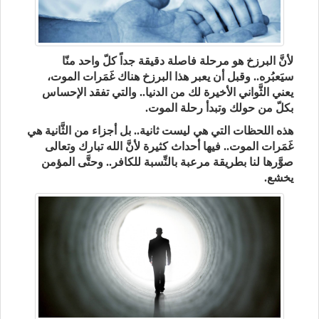
لأنَّ البرزخ هو مرحلة فاصلة دقيقة جداً كلّ واحد منّا
سيَعبُره.. وقبل أن يعبر هذا البرزخ هناك غَمَرات الموت،
يعني الثَّواني الأخيرة لك من الدنيا.. والتي تفقد الإحساس
بكلّ من حولك وتبدأ رحلة الموت.
هذه اللحظات التي هي ليست ثانية.. بل أجزاء من الثَّانية هي
غَمَرات الموت.. فيها أحداث كثيرة لأنَّ الله تبارك وتعالى
صوَّرها لنا بطريقة مرعبة بالنِّسبة للكافر.. وحتَّى المؤمن
يخشع.