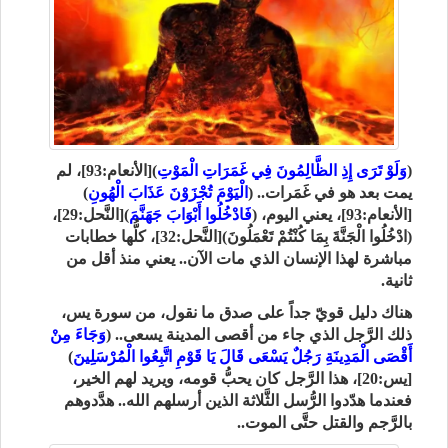
(
وَلَوْ تَرَى إِذِ الظَّالِمُونَ فِي غَمَرَاتِ الْمَوْتِ
)[الأنعام:93]، لم
يمت بعد هو في غَمَرات.. (
الْيَوْمَ تُجْزَوْنَ عَذَابَ الْهُونِ
)
[الأنعام:93]، يعني اليوم، (
فَادْخُلُوا أَبْوَابَ جَهَنَّمَ
)[النَّحل:29]،
(ادْخُلُوا الْجَنَّةَ بِمَا كُنْتُمْ تَعْمَلُونَ)[النَّحل:32]، كلُّها خطابات
مباشرة لهذا الإنسان الذي مات الآن.. يعني منذ أقل من
ثانية.
هناك دليل قويّ جداً على صدق ما نقول، من سورة يس،
ذلك الرَّجل الذي جاء من أقصى المدينة يسعى.. (
وَجَاءَ مِنْ
أَقْصَى الْمَدِينَةِ رَجُلٌ يَسْعَى قَالَ يَا قَوْمِ اتَّبِعُوا الْمُرْسَلِينَ
)
[يس:20]، هذا الرَّجل كان يحبُّ قومه، ويريد لهم الخير،
فعندما هدّدوا الرُّسل الثَّلاثة الذين أرسلهم الله.. هدَّدوهم
بالرَّجم والقتل حتَّى الموت..