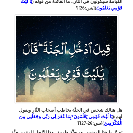
القيامة سيكونون في النَّار.. ما الفائدة من قوله (
يَا لَيْتَ
قَوْمِي يَعْلَمُونَ
)[يس:26]؟
هل هنالك شخص في الجنَّة يخاطب أصحاب النَّار ويقول
لهم:(
يَا لَيْتَ قَوْمِي يَعْلَمُونَ*بِمَا غَفَرَ لِي رَبِّي وَجَعَلَنِي مِنَ
الْمُكْرَمِينَ
)[يس:26-27]؟
تصوَّروا هذا المشهد.. هو جثَّة هامدة.. هذا الرَّجل المؤمن جثَّة