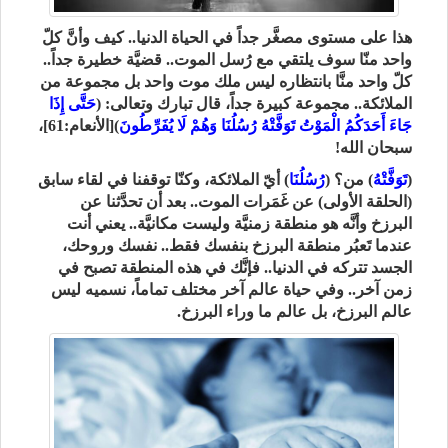
هذا على مستوى مصغَّر جداً في الحياة الدنيا.. كيف وأنَّ كلّ
واحد منّا سوف يلتقي مع رُسل الموت.. قضيَّة خطيرة جداً..
كلّ واحد منَّا بانتظاره ليس ملك موت واحد بل مجموعة من
الملائكة.. مجموعة كبيرة جداً، قال تبارك وتعالى: (
حَتَّى إِذَا
جَاءَ أَحَدَكُمُ الْمَوْتُ تَوَفَّتْهُ رُسُلُنَا وَهُمْ لَا يُفَرِّطُونَ
)[الأنعام:61]،
سبحان الله!
(
تَوَفَّتْهُ
) من؟ (
رُسُلُنَا
) أيّ الملائكة، وكنّا توقفنا في لقاء سابق
(الحلقة الأولى) عن غَمَرات الموت.. بعد أن تحدَّثنا عن
البرزخ وأنَّه هو منطقة زمنيَّة وليست مكانيَّة.. يعني أنت
عندما تَعبُر منطقة البرزخ بنفسك فقط.. نفسك وروحك،
الجسد تتركه في الدنيا.. فإنَّك في هذه المنطقة تصبح في
زمن آخر.. وفي حياة عالم آخر مختلف تماماً، نسميه ليس
عالم البرزخ، بل عالم ما وراء البرزخ.