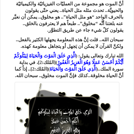
أنَّ الموت هو مجموعة من العمليّات الفيزيائيّة والكيميائيّة
والحيويَّة.. تحدث مثله مثل الحياة.. يعني حتّى يقولون
بالحرف الواحد “هو مثل الحياة”.. هو مخلوق.. يمكن أن نعبَّر
عنه بلغتنا أنَّه “مخلوق”.. طبعاً هم لا يعترفون بالخلق..
يقولون كلّ شيء جاء عن طريق التطوَّر.
سبحان الله.. قلت إنَّ هذه المعلومة يجهلها الكثير بالفعل..
ولكنَّ القرآن لا يمكن أن يَجهل أو يتجاهل معلومة كهذه.
الله تبارك وتعالى يقول: (
الَّذِي خَلَقَ الْمَوْتَ وَالْحَيَاةَ لِيَبْلُوَكُمْ
أَيُّكُمْ أَحْسَنُ عَمَلًا وَهُوَ الْعَزِيزُ الْغَفُورُ
)[المُلك:2]، في بداية
سورة الملك..(
الَّذِي خَلَقَ الْمَوْتَ وَالْحَيَاةَ
)[المُلك:2].. إذاً كما
أنَّ الحياة مخلوقة..كذلك فإنَّ الموت مخلوق.. سبحان الله.