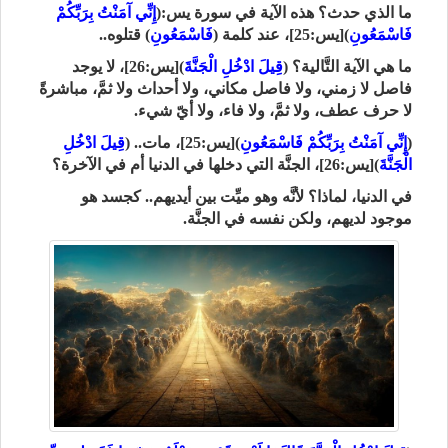
ما الذي حدث؟ هذه الآية في سورة يس:(
إِنِّي آمَنْتُ بِرَبِّكُمْ
فَاسْمَعُونِ
)[يس:25]، عند كلمة (
فَاسْمَعُونِ
) قتلوه..
ما هي الآية التَّالية؟ (
قِيلَ ادْخُلِ الْجَنَّةَ
)[يس:26]، لا يوجد
فاصل لا زمني، ولا فاصل مكاني، ولا أحداث ولا ثمَّ، مباشرةً
لا حرف عطف، ولا ثمَّ، ولا فاء، ولا أيّ شيء.
(
إِنِّي آمَنْتُ بِرَبِّكُمْ فَاسْمَعُونِ
)[يس:25]، مات.. (
قِيلَ ادْخُلِ
الْجَنَّةَ
)[يس:26]، الجنَّة التي دخلها في الدنيا أم في الآخرة؟
في الدنيا، لماذا؟ لأنَّه وهو ميِّت بين أيديهم.. كجسد هو
موجود لديهم، ولكن نفسه في الجنَّة.