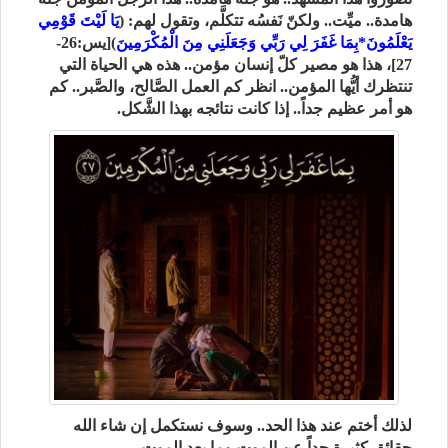
هامدة.. ميِّت.. ولكنّ نَفسُه تتكلَّم، وتقول لهم: (
يَا لَيْتَ قَوْمِي
يَعْلَمُونَ*بِمَا غَفَرَ لِي رَبِّي وَجَعَلَنِي مِنَ الْمُكْرَمِينَ
)[يس:26-
27]، هذا هو مصير كلّ إنسان مؤمن.. هذه هي الحياة التي
تنتظرك أيُّها المؤمن.. انظر كم العمل الصَّالح، والصَّبر.. كم
هو أمر عظيم جداً.. إذا كانت نتائجه بهذا الشَّكل.
لذلك أختم عند هذا الحد.. وسوف نستكمل إن شاء الله
حقائق كثيرة جداً عن الموت وما بعد الموت.