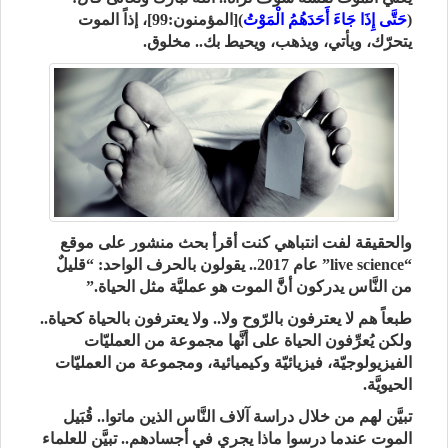
(
حَتَّى إِذَا جَاءَ أَحَدَهُمُ الْمَوْتُ
)[المؤمنون:99]، إذاً الموت
يتحرّك، ويأتي، ويذهب، ويحيط بك.. مخلوق.
والحقيقة لفت انتباهي كنت أقرأ بحث منشور على موقع
“live science” عام 2017.. يقولون بالحرف الواحد: “قليلٌ
من النَّاس يدركون أنَّّ الموت هو عمليَّة مثل الحياة.”
طبعاً هم لا يعترفون بالرّوح ولا.. ولا يعترفون بالحياة كحياة..
ولكن يُعرِّفون الحياة على أنَّها مجموعة من العمليّات
الفيزيولوجيّة، فيزيائيّة وكيميائية، ومجموعة من العمليّات
الحيويَّة.
تبيَّن لهم من خلال دراسة آلاف النَّاس الذين ماتوا.. قُبَيل
الموت عندما درسوا ماذا يجري في أجسادهم.. تبيَّن للعلماء