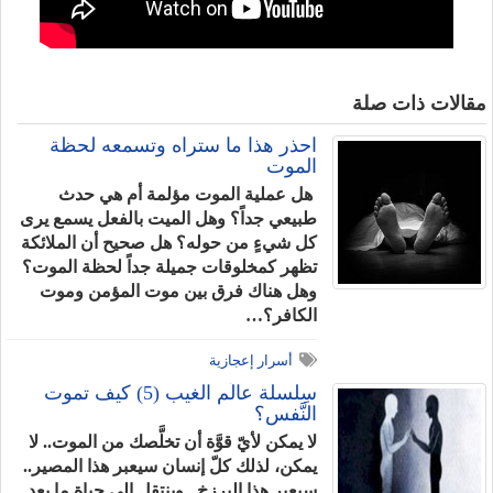
مقالات ذات صلة
احذر هذا ما ستراه وتسمعه لحظة
الموت
هل عملية الموت مؤلمة أم هي حدث
طبيعي جداً؟ وهل الميت بالفعل يسمع يرى
كل شيءٍ من حوله؟ هل صحيح أن الملائكة
تظهر كمخلوقات جميلة جداً لحظة الموت؟
وهل هناك فرق بين موت المؤمن وموت
الكافر؟…
أسرار إعجازية
سِلسلة عالَم الغيب (5) كيف تموت
النَّفس؟
لا يمكن لأيّ قوَّة أن تخلَّصك من الموت.. لا
يمكن، لذلك كلّ إنسان سيعبر هذا المصير..
سيعبر هذا البرزخ.. وينتقل إلى حياة ما بعد