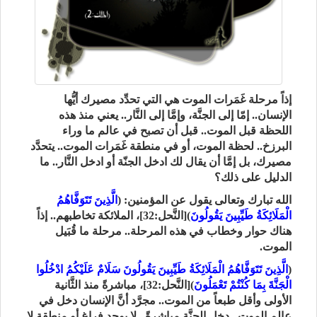
إذاً مرحلة غَمَرات الموت هي التي تحدِّد مصيرك أيُّها
الإنسان.. إمّا إلى الجنَّة، وإمَّا إلى النَّار.. يعني منذ هذه
اللحظة قبل الموت.. قبل أن تصبح في عالم ما وراء
البرزخ.. لحظة الموت، أو في منطقة غَمَرات الموت.. يتحدَّد
مصيرك، بل إمَّا أن يقال لك ادخل الجنّة أو ادخل النَّار.. ما
الدليل على ذلك؟
الله تبارك وتعالى يقول عن المؤمنين: (
الَّذِينَ تَتَوَفَّاهُمُ
الْمَلَائِكَةُ طَيِّبِينَ يَقُولُونَ
)[النَّحل:32]، الملائكة تخاطبهم.. إذاً
هناك حوار وخطاب في هذه المرحلة.. مرحلة ما قُبَيل
الموت.
(
الَّذِينَ تَتَوَفَّاهُمُ الْمَلَائِكَةُ طَيِّبِينَ يَقُولُونَ سَلَامٌ عَلَيْكُمُ ادْخُلُوا
الْجَنَّةَ بِمَا كُنْتُمْ تَعْمَلُونَ
)[النَّحل:32]، مباشرةً منذ الثَّانية
الأولى وأقل طبعاً من الموت.. مجرَّد أنَّ الإنسان دخل في
عالم الموت.. دخل الجنَّة مباشرةً.. لا يوجد فراغ أو منطقة لا