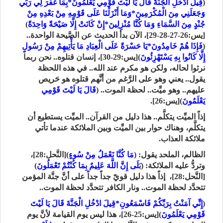
(
قِيلَ ادْخُلِ الْجَنَّةَ قَالَ يَا لَيْتَ قَوْمِي يَعْلَمُونَ*بِمَا غَفَرَ لِي رَبِّي
وَجَعَلَنِي مِنَ الْمُكْرَمِينَ*وَمَا أَنْزَلْنَا عَلَى قَوْمِهِ مِنْ بَعْدِهِ مِنْ
جُنْدٍ مِنَ السَّمَاءِ وَمَا كُنَّا مُنْزِلِينَ*إِنْ كَانَتْ إِلَّا صَيْحَةً وَاحِدَةً
)
[يس:26-27-28-29]، الآن بدأ الحديث عن الصَّيحة الواحدة..
(
فَإِذَا هُمْ خَامِدُونَ*يَا حَسْرَةً عَلَى الْعِبَادِ مَا يَأْتِيهِمْ مِنْ رَسُولٍ
إِلَّا كَانُوا بِهِ يَسْتَهْزِئُونَ
)[يس:29-30]، إنسان قتلوه.. نحن ربما
نرثوا لحاله، ولكن هو مكرم عند الله.. في هذه اللحظة
يقول.. يعني وهو على الرَّغم من أنَّهم قتلوه هو حَريص
عليهم.. وهو ميِّت.. لحظة الموت.. (
قَالَ يَا لَيْتَ قَوْمِي
يَعْلَمُونَ
)[يس:26].
إذاً الميِّت يتكلَّم.. هذا دليل من القرآن.. الميِّت يستطيع أن
يتكلَّم، وهناك حوار بين الميِّت وبين الملائكة عندما تأتي
ملائكة العذاب.
الظالم، الملحد يقول: (
مَا كُنَّا نَعْمَلُ مِنْ سُوءٍ
)[النَّحل:28]،
وتردُّ عليه الملائكة: (بَ
لَى إِنَّ اللَّهَ عَلِيمٌ بِمَا كُنْتُمْ تَعْمَلُونَ
)
[النَّحل:28]، إذاً هذا دليل قويّ جداً جداً على أنَّ جنَّة المؤمن
تتحدَّد لحظة الموت.. ونار الكافر تتحدَّد لحظة الموت..
(
إِنِّي آمَنْتُ بِرَبِّكُمْ فَاسْمَعُونِ*قِيلَ ادْخُلِ الْجَنَّةَ قَالَ يَا لَيْتَ
قَوْمِي يَعْلَمُونَ
)[يس:25-26]، هذا ليس يوم القيامة لأنَّ يوم