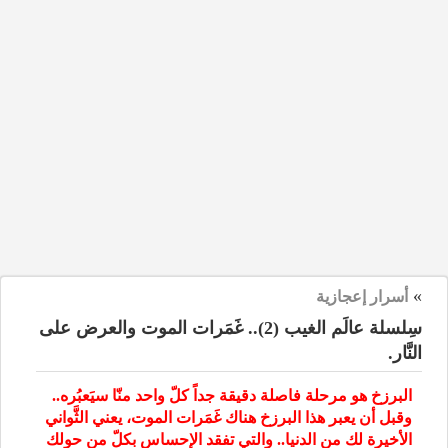
»
أسرار إعجازية
سِلسلة عالَم الغيب (2).. غَمَرات الموت والعرض على
النَّار.
البرزخ هو مرحلة فاصلة دقيقة جداً كلّ واحد منّا سيَعبُره..
وقبل أن يعبر هذا البرزخ هناك غَمَرات الموت، يعني الثَّواني
الأخيرة لك من الدنيا.. والتي تفقد الإحساس بكلّ من حولك