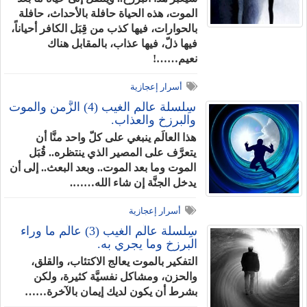
الموت، هذه الحياة حافلة بالأحداث، حافلة
بالحوارات، فيها كذب من قِبَل الكافر أحياناً،
فيها ذلّ، فيها عذاب، بالمقابل هناك
نعيم……!
أسرار إعجازية
سِلسلة عالَم الغيب (4) الزَّمن والموت
والبرزخ والعذاب.
هذا العالَم ينبغي على كلّ واحد منَّا أن
يتعرَّف على المصير الذي ينتظره.. قُبَل
الموت وما بعد الموت.. وبعد البعث.. إلى أن
يدخل الجنَّة إن شاء الله…….
أسرار إعجازية
سِلسلة عالَم الغيب (3) عالَم ما وراء
البرزخ وما يجري به.
التفكير بالموت يعالج الاكتئاب، والقلق،
والحزن، ومشاكل نفسيَّة كثيرة، ولكن
بشرط أن يكون لديك إيمان بالآخرة……