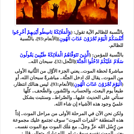
بالنِّسبة للظالم الآية تقول: (
وَالْمَلَائِكَةُ بَاسِطُو أَيْدِيهِمْ أَخْرِجُوا
أَنْفُسَكُمُ الْيَوْمَ تُجْزَوْنَ عَذَابَ الْهُونِ
)[الأنعام:93]، بالنِّسبة
للظالم.
بالنِّسبة للمؤمن: (
الَّذِينَ تَتَوَفَّاهُمُ الْمَلَائِكَةُ طَيِّبِينَ يَقُولُونَ
سَلَامٌ عَلَيْكُمُ ادْخُلُوا الْجَنَّةَ
)[النَّحل:32]، سبحان الله..
مباشرةً لحظة الموت.. يعني الجزء الأوَّل من الثَّانية الأولى
من الموت.. يقال لك ادخل الجنَّة.. مباشرةً سبحان الله، أو
(
الْيَوْمَ تُجْزَوْنَ عَذَابَ الْهُونِ
)[الأنعام:93]، ليس هنالك انتظار،
طبعاً يوم البعث، والحساب، والنّشور، والصُّحف.. كلّها
سنأتي على الحديث عليها.. والصّراط.. وسنثبت بشكل
علميّ وجود هذه الأشياء إن شاء الله.
ولكن نحن الآن في المرحلة الأولى من مراحل الموت.. إذاً
هذه المنطقة “غَمَرات الموت” سوف تجتمع عليك مجموعة
من رٍُُسُل الله عزَّ وجلّ.. مع مَلَك الموت مع الموت نفسه..
يعني الموت نفسه سوف تراه.. الله تبارك وتعالى قال: