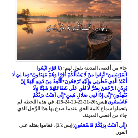
جاء من أقصى المدينة يقول لهم: (
يَا قَوْمِ اتَّبِعُوا
الْمُرْسَلِينَ*اتَّبِعُوا مَنْ لَا يَسْأَلُكُمْ أَجْرًا وَهُمْ مُهْتَدُونَ*وَمَا لِيَ لَا
أَعْبُدُ الَّذِي فَطَرَنِي وَإِلَيْهِ تُرْجَعُونَ*أَأَتَّخِذُ مِنْ دُونِهِ آلِهَةً إِنْ
يُرِدْنِ الرَّحْمَنُ بِضُرٍّ لَا تُغْنِ عَنِّي شَفَاعَتُهُمْ شَيْئًا وَلَا
يُنْقِذُونِ
*إِنِّي إِذًا لَفِي ضَلَالٍ مُبِينٍ*إِنِّي آمَنْتُ بِرَبِّكُمْ
فَاسْمَعُونِ
)[يس:20-21-22-23-24-25]، في هذه اللحظة لم
يتحملوا سماع كلمة الحق عندما صدع بها هذا الرَّجل الذي
جاء من أقصى المدينة.
(
إِنِّي آمَنْتُ بِرَبِّكُمْ فَاسْمَعُونِ
)[يس:25]، فقاموا بقتله على
الفور.