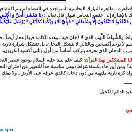
لظاهرة – ظاهرة النيازك النحاسية المتواجدة في الفضاء لم يتم اكتشافها 
زك بالإشارة إلى عنصر النحاس فيها.. قال تعالى:
(يَا مَعْشَرَ الْجِنِّ وَ الْإِنْسِ
ِ فَانْفُذُوا لَا تَنْفُذُونَ إِلَّا بِسُلْطَانٍ * فَبِأَيِّ آلَاءِ رَبِّكُمَا تُكَذِّبَانِ * يُرْسَلُ عَلَيْ
واظُ والشُّواظُ اللَّهَب الذي لا دُخانَ فيه.. وهذه الكلمة فيها إعجاز أي
علم لا يوجد أكسجين وبالتالي لا يتشكل الدخان، بل تتشكل شرارة نارية ع
س… الدخان الذي نعرفه يتركب أساساً من أول وثاني أكسيد الكربون.. 
نا للمشككين بهذا القرآن:
كيف علم نبينا عليه السلام بوجود عنصر النح
د؟ ومن أين جاء بكلمة(شواظ) وهي مناسبة جداً للتعبير عن احتراق ال
ولد كرة نارية ملتهبة من دون دخان كالذي عرفه على الأرض.. ولا نملك إل
ـــــ
عبد الدائم الكحيل
جع:
ar-spec/