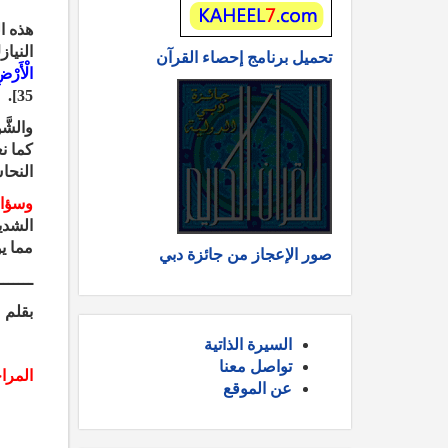
هذه ا
النيا
تحميل برنامج إحصاء القرآن
الْأَرْض
35].
والشَّ
كما ن
النحا
وسؤال
الشدي
مما ي
صور الإعجاز من جائزة دبي
ـــــــ
بقلم 
السيرة الذاتية
تواصل معنا
المرا
عن الموقع