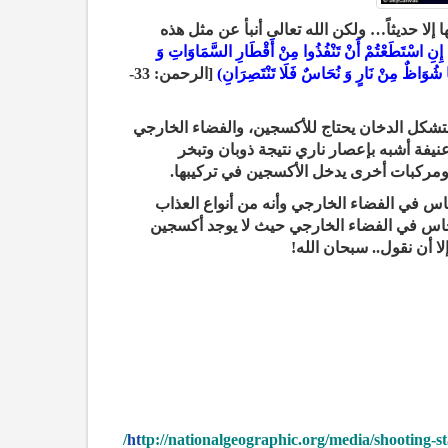
إلا حديثاً… ولكن الله تعالى أنبأ عن مثل هذه
 إِنِ اسْتَطَعْتُمْ أَنْ تَنْفُذُوا مِنْ أَقْطَارِ
السَّمَاوَاتِ وَ
كُمَا شُوَاظٌ مِنْ نَارٍ وَ نُحَاسٌ فَلَا
تَنْتَصِرَانِ)
[الرحمن: 33-
ضاً.. فتشكل الدخان يحتاج للأكسجين، والفضاء الخارجي
نيفة أشبه بإعصار ناري نتيجة ذوبان وتبخر
ومركبات أخرى يدخل الأكسجين في تركيبها.
اس في الفضاء الخارجي وأنه من أنواع العذاب
نحاس في الفضاء الخارجي حيث لا يوجد أكسجين
ا أن نقول.. سبحان الله!
ht
tp://nationalgeographic.org/media/shooting-st