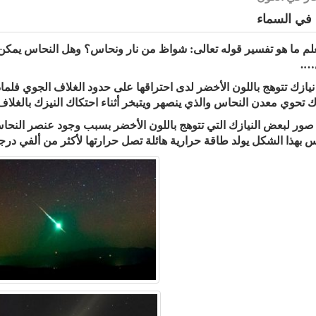
في السماء
لم ما هو تفسير قوله تعالى: شواظ من نار ونحاس؟ وهل النحاس يمكن أن
….
نيازك تتوهج باللون الأخضر لدى احتراقها على حدود الغلاف الجوي فلما
زك تحوي معدن النحاس والذي ينصهر ويتبخر أثناء احتكاك النيزك بالغلاف
صور لبعض النيازك التي تتوهج باللون الأخضر بسبب وجود عنصر النحاس
س بهذا الشكل يولد طاقة حرارية هائلة تصل حرارتها لأكثر من ألفي درجة