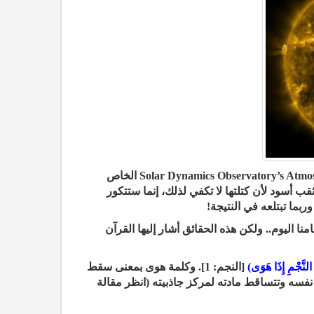
الشمس كما رآها العلماء من خلال المرصد Solar Dynamics Observatory’s Atmospheric Imaging Assembly AIA الخاص
تموت لن تتحول إلى ثقب أسود لأن كتلتها لا تكفي لذلك، إنما ستتكور
بما تبتلعه في النتيجة!
نا اليوم.. ولكن هذه الحقائق أشار إليها القرآن
النَّجْمِ إِذَا هَوَى)
[النجم: 1]. وكلمة هوى بمعنى سقط
فسه وتتساقط مادته لمركز جاذبيته (انظر مقالة