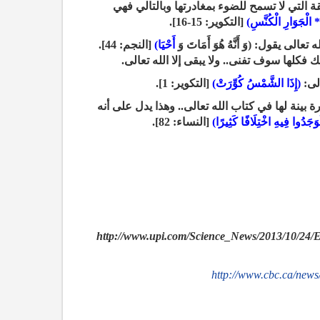
ة التي لا تسمح للضوء بمغادرتها وبالتالي فهي
* الْجَوَارِ الْكُنَّسِ)
[التكوير: 15-16].
أَحْيَا)
[النجم: 44].
 فكلها سوف تفنى.. ولا يبقى إلا الله تعالى.
(إِذَا الشَّمْسُ كُوِّرَتْ)
[التكوير: 1].
 بينة لها في كتاب الله تعالى.. وهذا يدل على أنه
 لَوَجَدُوا فِيهِ اخْتِلَافًا كَثِيرًا)
[النساء: 82].
http://www.upi.com/Science_News/2013/10/24/Ec
http://www.cbc.ca/news/