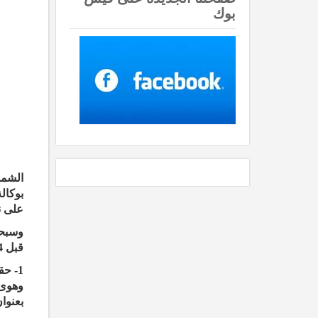
بوك
على ن
وسبحا
قبل 14 قرناً.. دعونا نتأمل:
1- حقيقة سقوط نجم في أعماق ثقب أسود أشار إليها القرآن بقوله تعالى:
وهوى 
بعنوا