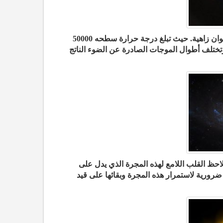
نجم في نهاية حياته يبعد عنا 4200 سنة ضوئية، هذه هي نهاية النجوم، تظهر بألوان زاهية. حيث تبلغ درجة حرارة سطحه 50000
. وتختلف أطوال الموجات الصادرة عن الضوء الناتج
الحلزونية IC 2560 وتبعد عنا 110 مليون سنة ضوئية. NASA/ESA ونلاحظ القلب اللامع لهذه المجرة الذي يدل على
 ضرورية لاستمرار هذه المجرة وبقائها على قيد