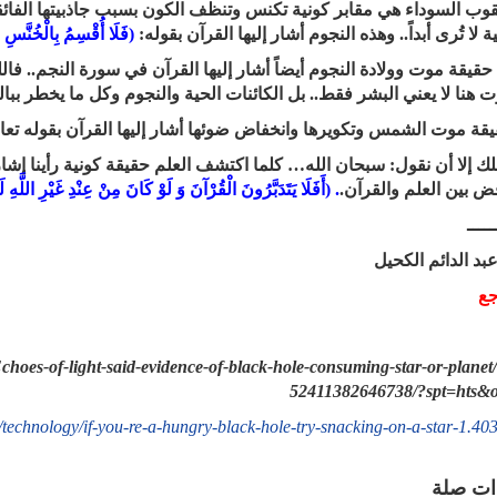
لثقوب السوداء هي مقابر كونية تكنس وتنظف الكون بسبب جاذبيتها الفائق
 لا تُرى أبداً.. وهذه النجوم أشار إليها القرآن بقوله:
(فَلَا أُقْسِمُ بِالْخُنَّسِ 
ت هنا لا يعني البشر فقط.. بل الكائنات الحية والنجوم وكل ما يخطر ببالك
ملك إلا أن نقول: سبحان الله… كلما اكتشف العلم حقيقة كونية رأينا إشارة
قض بين العلم والقرآن.
. (أَفَلَا يَتَدَبَّرُونَ الْقُرْآنَ وَ لَوْ كَانَ مِنْ عِنْدِ غَيْرِ اللَّهِ
ـــــ
عبد الدائم الكحيل
جع
hoes-of-light-said-evidence-of-black-hole-consuming-star-or-planet
52411382646738/?spt=hts&
technology/if-you-re-a-hungry-black-hole-try-snacking-on-a-star-1.40
ات صلة