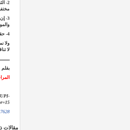
2- ا
مختفية
3- إن حقيقة موت وولادة النجوم أيضاً أشار إليها القرآن في سورة النجم.. فالله تعالى يقول: (وَ أَنَّهُ هُوَ أَمَاتَ وَ
والمو
4- حقيقة موت الشمس وتكويرها وانخفاض ضوئها أشار إليها القرآن بقوله تعالى:
ولا ن
لا تنا
ـــــــ
بقلم 
المرا
/UPI-
or=15
37628
مقالات ذ