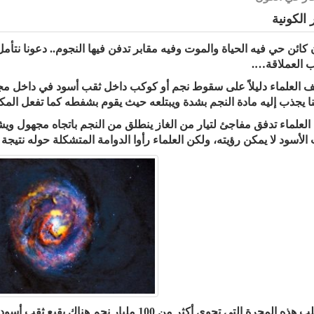
 الكونية
 كائن حي فيه الحياة والموت وفيه مقابر تدفن فيها النجوم.. دعونا نتأم
ب العملاقة….
 العلماء دليلاً على سقوط نجم أو كوكب داخل ثقب أسود في داخل مجرت
ا يجذب إليه مادة النجم بشدة ويبتلعه حيث يقوم بشفطه كما تفعل المكن
العلماء تدفق مفاجئ لتيار من الغاز ينطلق من النجم باتجاه مجهول وي
الأسود لا يمكن رؤيته، ولكن العلماء رأوا الدوامة المتشكلة حوله نتيجة ا
في قلب هذه المجرة التي تحوي أكثر من 100 مليا